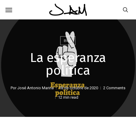
Skip
Menu
to
sea
main
content
Blog
La esperanza
política
Por
José Antonio Marina
18 de octubre de 2020
2 Comments
12 min read