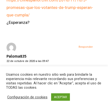
promesas-que-los-votantes-de-trump-esperan-
que-cumpla/
¿Esperanza?
Responder
Paloma835
22 de octubre de 2020 a las 09:47
En este momento, aprecio esperanza en que
Usamos cookies en nuestro sitio web para brindarle la
experiencia más relevante recordando sus preferencias y
haya acuerdo básico en la lucha frente a la
visitas repetidas. Al hacer clic en "Aceptar", acepta el uso de
TODAS las cookies.
pandemia, y que la ayuda de la UE sirva para
paliar el negativo efecto económico.
Configuración de cookies
ACEPTAR
Nuestros políticos saben de esta esperanza,