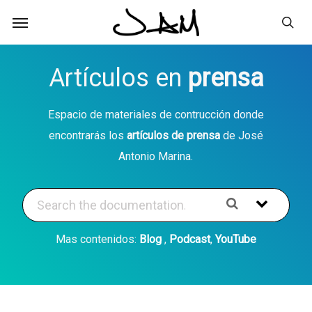
Skip
Menu
to
sea
main
Artículos en
prensa
content
Espacio de materiales de contrucción donde
encontrarás los
artículos de prensa
de José
Antonio Marina.
Mas contenidos:
Blog
,
Podcast
,
YouTube